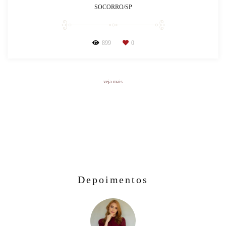
SOCORRO/SP
899
0
veja mais
Depoimentos