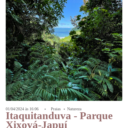
01/04/2024 às 16:06
Praias
Natureza
Itaquitanduva - Parque
Xixová-Japuí